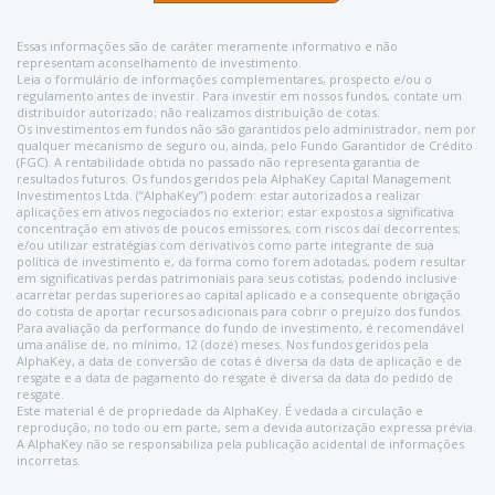
Essas informações são de caráter meramente informativo e não
representam aconselhamento de investimento.
Leia o formulário de informações complementares, prospecto e/ou o
regulamento antes de investir. Para investir em nossos fundos, contate um
distribuidor autorizado; não realizamos distribuição de cotas.
Os investimentos em fundos não são garantidos pelo administrador, nem por
qualquer mecanismo de seguro ou, ainda, pelo Fundo Garantidor de Crédito
(FGC). A rentabilidade obtida no passado não representa garantia de
resultados futuros. Os fundos geridos pela AlphaKey Capital Management
Investimentos Ltda. (“AlphaKey”) podem: estar autorizados a realizar
aplicações em ativos negociados no exterior; estar expostos a significativa
concentração em ativos de poucos emissores, com riscos daí decorrentes;
e/ou utilizar estratégias com derivativos como parte integrante de sua
política de investimento e, da forma como forem adotadas, podem resultar
em significativas perdas patrimoniais para seus cotistas, podendo inclusive
acarretar perdas superiores ao capital aplicado e a consequente obrigação
do cotista de aportar recursos adicionais para cobrir o prejuízo dos fundos.
Para avaliação da performance do fundo de investimento, é recomendável
uma análise de, no mínimo, 12 (doze) meses. Nos fundos geridos pela
AlphaKey, a data de conversão de cotas é diversa da data de aplicação e de
resgate e a data de pagamento do resgate é diversa da data do pedido de
resgate.
Este material é de propriedade da AlphaKey. É vedada a circulação e
reprodução, no todo ou em parte, sem a devida autorização expressa prévia.
A AlphaKey não se responsabiliza pela publicação acidental de informações
incorretas.