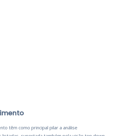
timento
to têm como principal pilar a análise
 listadas, suportada também pela visão top down