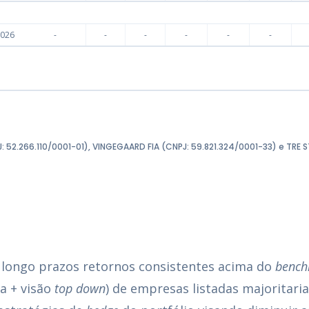
2026
-
-
-
-
-
-
PJ: 52.266.110/0001-01), VINGEGAARD FIA (CNPJ: 59.821.324/0001-33) e TRE 
 longo prazos retornos consistentes acima do
benc
ta + visão
top down
) de empresas listadas majoritari