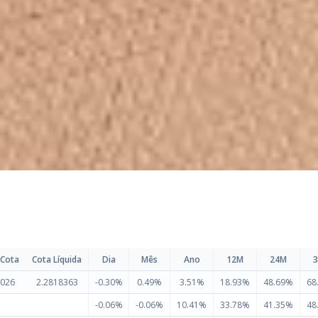
 Cota
Cota Líquida
Dia
Mês
Ano
12M
24M
2026
2.2818363
-0.30%
0.49%
3.51%
18.93%
48.69%
68
-0.06%
-0.06%
10.41%
33.78%
41.35%
48