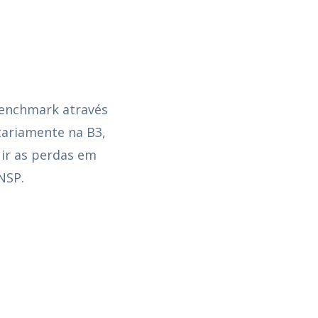
benchmark através
tariamente na B3,
ir as perdas em
NSP.