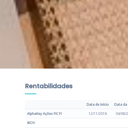
Rentabilidades
Data de Início
Data da
AlphaKey Ações FIC FI
12/11/2018
04/08/
IBOV