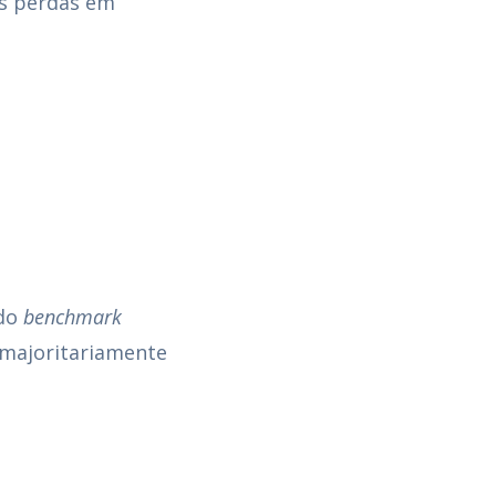
as perdas em
 do
benchmark
 majoritariamente