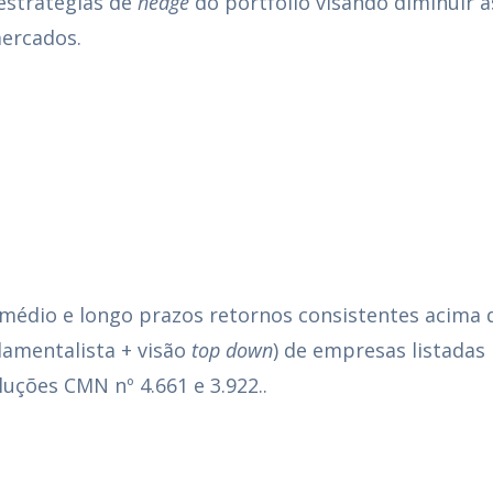
stratégias de
hedge
do portfólio visando diminuir 
ercados.
médio e longo prazos retornos consistentes acima
ndamentalista + visão
top down
) de empresas listadas
uções CMN nº 4.661 e 3.922..