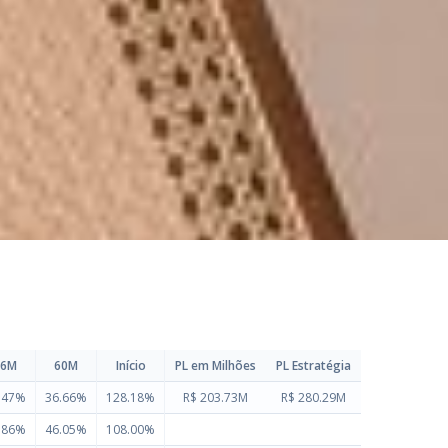
36M
60M
Início
PL em Milhões
PL Estratégia
.47%
36.66%
128.18%
R$ 203.73M
R$ 280.29M
.86%
46.05%
108.00%