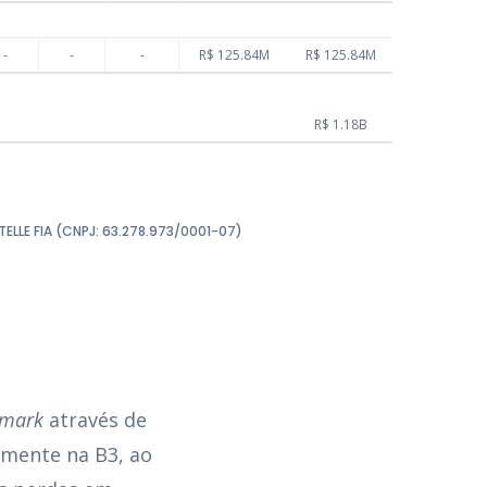
-
-
-
R$ 125.84M
R$ 125.84M
R$ 1.18B
STELLE FIA (CNPJ: 63.278.973/0001-07)
hmark
através de
amente na B3, ao