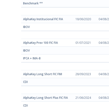
Benchmark **
AlphaKey Institucional FIC FIA
18/06/2020
04/08/
IBOV
AlphaKey Prev 100 FIC FIA
01/07/2021
04/08/
IBOV
IPCA + IMA-B
AlphaKey Long Short FIC FIM
28/09/2023
04/08/
CDI
AlphaKey Long Short Plus FIC FIA
21/06/2024
04/08/
CDI