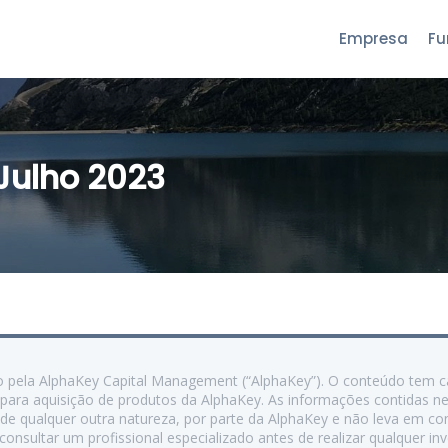
Empresa
Fu
Julho 2023
ido pela AlphaKey Capital Management (“AlphaKey”). O conteúdo tem 
para aquisição de produtos da AlphaKey. As informações contidas n
e qualquer outra natureza, por parte da AlphaKey e não leva em con
onsultar um profissional especializado antes de realizar qualquer i