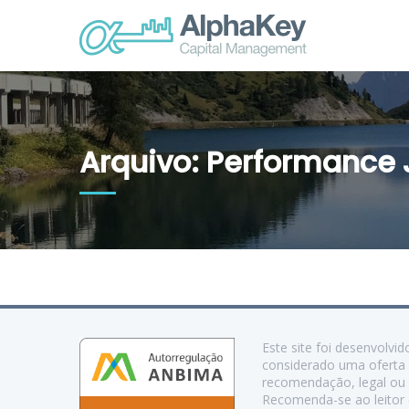
Arquivo: Performance 
Este site foi desenvolv
considerado uma oferta 
recomendação, legal ou d
Recomenda-se ao leitor c