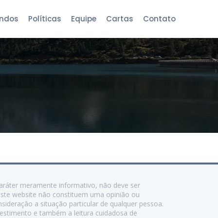
ndos
Políticas
Equipe
Cartas
Contato
caráter meramente informativo, não deve ser
este website não constituem uma opinião ou
sideração a situação particular de qualquer pessoa.
nvestimento e também a leitura cuidadosa de