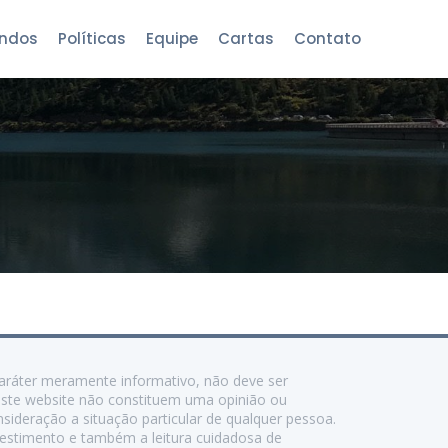
ndos
Políticas
Equipe
Cartas
Contato
caráter meramente informativo, não deve ser
este website não constituem uma opinião ou
sideração a situação particular de qualquer pessoa.
nvestimento e também a leitura cuidadosa de