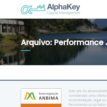
Arquivo: Performance 
Este site foi desenvolv
considerado uma oferta 
recomendação, legal ou d
Recomenda-se ao leitor c