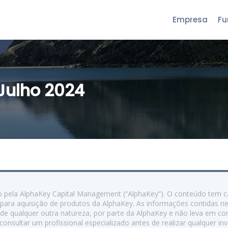
Empresa
Fu
Julho 2024
ido pela AlphaKey Capital Management (“AlphaKey”). O conteúdo tem 
para aquisição de produtos da AlphaKey. As informações contidas n
e qualquer outra natureza, por parte da AlphaKey e não leva em con
onsultar um profissional especializado antes de realizar qualquer i